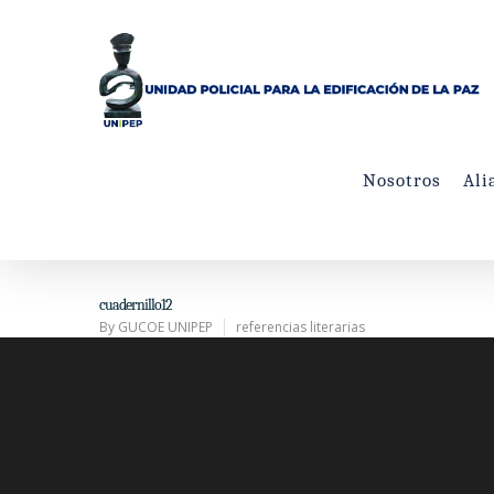
Nosotros
Ali
cuadernillo12
By
GUCOE UNIPEP
referencias literarias