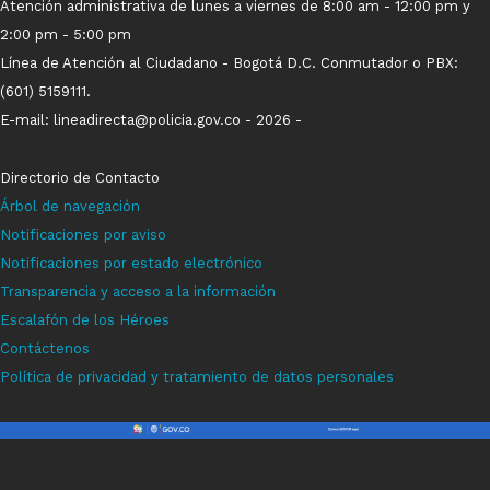
Atención administrativa de lunes a viernes de 8:00 am - 12:00 pm y
2:00 pm - 5:00 pm
Línea de Atención al Ciudadano - Bogotá D.C. Conmutador o PBX:
(601) 5159111.
E-mail: lineadirecta@policia.gov.co - 2026 -
Directorio de Contacto
Árbol de navegación
Notificaci
ones p
o
r aviso
Notificaciones por estado electrónico
Transparencia y acceso a la información
Escalafón de los Héroes
Contáctenos
Política de privacidad y tratamiento de datos personales