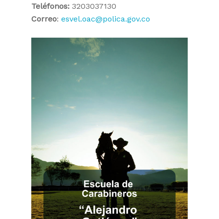
Teléfonos:
3203037130
Correo
:
esvel.oac@polica.gov.co