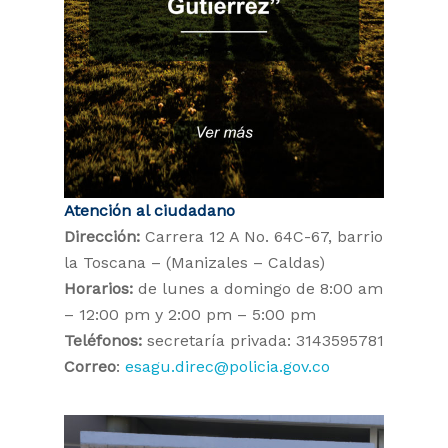
Atención al ciudadano
Dirección:
Carrera 12 A No. 64C-67, barrio
la Toscana – (Manizales – Caldas)
Horarios:
de lunes a domingo de 8:00 am
– 12:00 pm y 2:00 pm – 5:00 pm
Teléfonos:
secretaría privada: 3143595781
Correo
:
esagu.direc@policia.gov.co