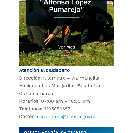
Atención al ciudadano
Dirección:
Kilómetro 4 vía mancilla –
Hacienda Las Margaritas Facatativá –
Cundinamarca
Horarios:
07:00 am – 18:00 pm
Teléfonos:
3105850657
Correo
:
escar.direc@policia.gov.co
OFERTA ACADÉMICA TÉCNICO