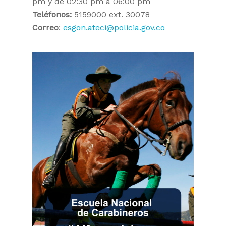
pm y de 02:30 pm a 06:00 pm
Teléfonos:
5159000 ext. 30078
Correo
:
esgon.ateci@policia.gov.co