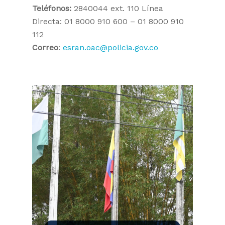
Teléfonos:
2840044 ext. 110 Línea
Directa: 01 8000 910 600 – 01 8000 910
112
Correo
:
esran.oac@policia.gov.co