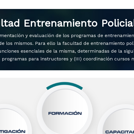
ltad Entrenamiento Policia
ementación y evaluación de los programas de entrenamiento
e los mismos. Para ello la facultad de entrenamiento pol
funciones esenciales de la misma, determinadas de la sig
n programas para instructores y (III) coordinación cursos 