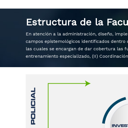
Estructura de la Facu
En atención a la administración, diseño, impl
campos epistemológicos identificados dentro d
las cuales se encargan de dar cobertura las 
entrenamiento especializado, (II) Coordinació