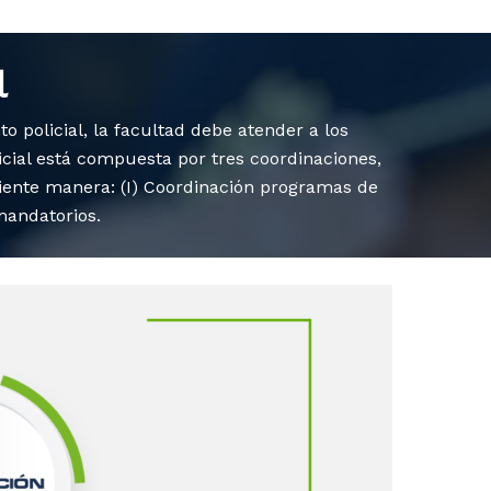
l
 policial, la facultad debe atender a los
icial está compuesta por tres coordinaciones,
uiente manera: (I) Coordinación programas de
mandatorios.