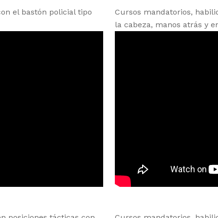
n el bastón policial tipo
Cursos mandatorios, habil
la cabeza, manos atrás y en
n posiciones tácticas con
Cursos mandatorios, habili