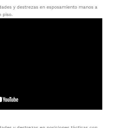
idades y destrezas en esposamiento manos a
 piso.
dades y destrezas en posiciones tácticas con